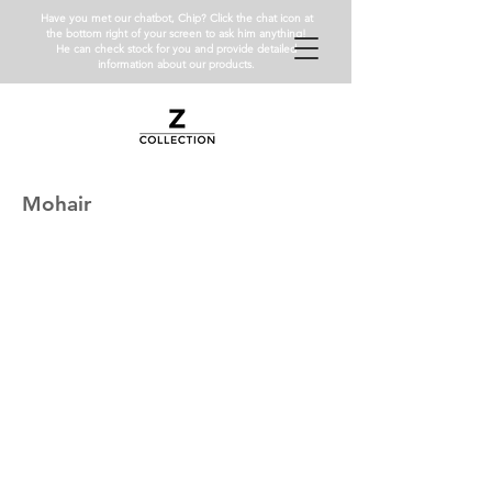
Have you met our chatbot, Chip? Click the chat icon at
the bottom right of your screen to ask him anything!
He can check stock for you and provide detailed
information about our products.
Mohair