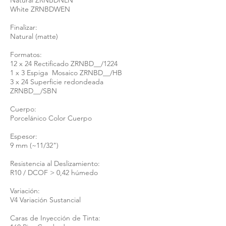
Natural ZRNBDNLN
White ZRNBDWEN
Finalizar:
Natural (matte)
Formatos:
12 x 24 Rectificado ZRNBD__/1224
1 x 3 Espiga Mosaico ZRNBD__/HB
3 x 24 Superficie redondeada
ZRNBD__/SBN
Cuerpo:
Porcelánico Color Cuerpo
Espesor:
9 mm (~11/32")
Resistencia al Deslizamiento:
R10 / DCOF > 0,42 húmedo
Variación:
V4 Variación Sustancial
Caras de Inyección de Tinta: