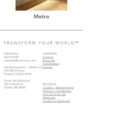
Metro
T R A N S F O R M Y O U R W O R L D ™
CONTACTO
COMPAÑÍA
503.419.9786
Contacto
orderdesk@zcollection.com
Acerca de
Sostenibilidad
Sala de Exposición + Distribución
Carreras
2750 NW 31st Ave
Portland, Oregón 97210
Centro de Distribucion
1067 Industria Dr.
RECURSOS
Tukwila, WA 98188
Cuidado + Mantenimiento
Términos + Condiciones
Inicio de Sesión del
Distribuidor
Localizar un Distribuidor