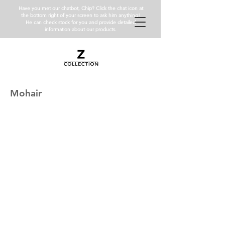
Have you met our chatbot, Chip? Click the chat icon at
the bottom right of your screen to ask him anything!
He can check stock for you and provide detailed
information about our products.
Mohair