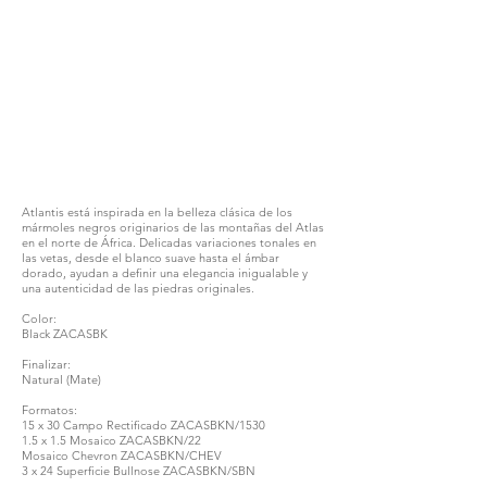
1/1
Atlantis está inspirada en la belleza clásica de los
mármoles negros originarios de las montañas del Atlas
en el norte de África. Delicadas variaciones tonales en
las vetas, desde el blanco suave hasta el ámbar
dorado, ayudan a definir una elegancia inigualable y
una autenticidad de las piedras originales.
Color:
Black ZACASBK
Finalizar:
Natural (Mate)
Formatos:
15 x 30 Campo Rectificado ZACASBKN/1530
1.5 x 1.5 Mosaico ZACASBKN/22
Mosaico Chevron ZACASBKN/CHEV
3 x 24 Superficie Bullnose ZACASBKN/SBN