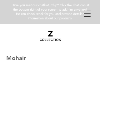
Have you met our chatbot, Chip? Click the chat icon at
the bottom right of your screen to ask him anything!
He can check stock for you and provide detailed
information about our products.
Mohair