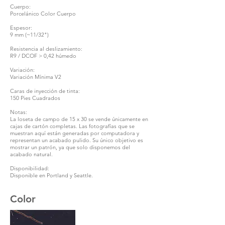
Cuerpo:
Porcelánico Color Cuerpo
Espesor:
9 mm (~11/32")
Resistencia al deslizamiento:
R9 / DCOF > 0,42 húmedo
Variación:
Variación Mínima V2
Caras de inyección de tinta:
150 Pies Cuadrados
Notas:
La loseta de campo de 15 x 30 se vende únicamente en
cajas de cartón completas. Las fotografías que se
muestran aquí están generadas por computadora y
representan un acabado pulido. Su único objetivo es
mostrar un patrón, ya que solo disponemos del
acabado natural.
Disponibilidad:
Disponible en Portland y Seattle.
Color