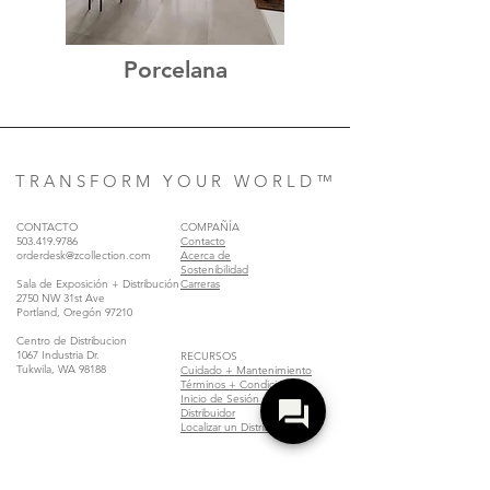
Porcelana
T R A N S F O R M Y O U R W O R L D ™
CONTACTO
COMPAÑÍA
503.419.9786
Contacto
orderdesk@zcollection.com
Acerca de
Sostenibilidad
Sala de Exposición + Distribución
Carreras
2750 NW 31st Ave
Portland, Oregón 97210
Centro de Distribucion
1067 Industria Dr.
RECURSOS
Tukwila, WA 98188
Cuidado + Mantenimiento
Términos + Condiciones
Inicio de Sesión del
Distribuidor
Localizar un Distribuidor