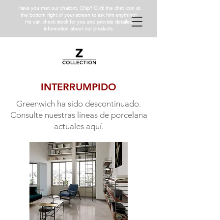
Have you met our chatbot, Chip? Click the chat icon at
the bottom right of your screen to ask him anything!
He can check stock for you and provide detailed
information about our products.
INTERRUMPIDO
Greenwich ha sido descontinuado.
Consulte nuestras líneas de porcelana
actuales aquí.