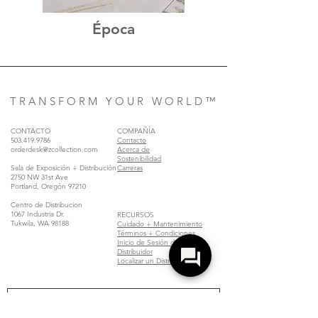
Época
T R A N S F O R M Y O U R W O R L D ™
CONTACTO
COMPAÑÍA
503.419.9786
Contacto
orderdesk@zcollection.com
Acerca de
Sostenibilidad
Sala de Exposición + Distribución
Carreras
2750 NW 31st Ave
Portland, Oregón 97210
Centro de Distribucion
1067 Industria Dr.
RECURSOS
Tukwila, WA 98188
Cuidado + Mantenimiento
Términos + Condiciones
Inicio de Sesión del
Distribuidor
Localizar un Distribuidor