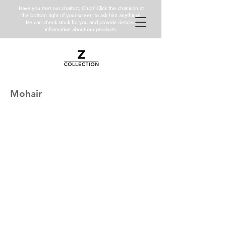
Have you met our chatbot, Chip? Click the chat icon at
the bottom right of your screen to ask him anything!
He can check stock for you and provide detailed
information about our products.
Mohair