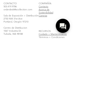
CONTACTO
COMPAÑÍA
503.419.9786
Contacto
orderdesk@zcollection.com
Acerca de
Sostenibilidad
Sala de Exposición + Distribución
Carreras
2750 NW 31st Ave
Portland, Oregón 97210
Centro de Distribucion
1067 Industria Dr.
RECURSOS
Tukwila, WA 98188
Cuidado + Mantenimiento
Términos + Condiciones
Inicio de Sesión del
Distribuidor
Localizar un Distribuidor
Unirse