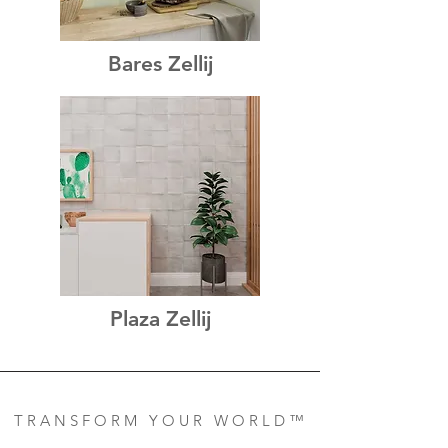
Bares Zellij
Plaza Zellij
T R A N S F O R M Y O U R W O R L D ™