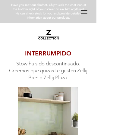
Have you met our chatbot, Chip? Click the chat icon at
the bottom right of your screen to ask him anything!
He can check stock for you and provide detailed
information about our products.
INTERRUMPIDO
Stow ha sido descontinuado.
Creemos que quizás te gusten Zellij
Bars o Zellij Plaza.