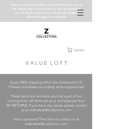
Have you met our chatbot, Chip? Click the chat icon at
the bottom right of your screen to ask him anything!
He can check stock for you and provide detailed
information about our products.
Carrito
V A L U E L O F T
Enjoy FREE shipping within the continental U.S.
(*Hawaii and Alaska excluded), while supplies last!
These items are remnants and not a part of our
running lines. All items are as is, and sales are final.
NO RETURNS. If you have any issues, please contact
us at orderdesk@zcollection.com
Have questions? Feel free to contact us at
orderdesk@zcollection.com
.