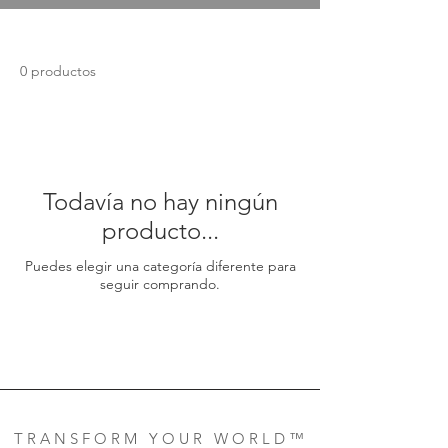
0 productos
Todavía no hay ningún
producto...
Puedes elegir una categoría diferente para
seguir comprando.
T R A N S F O R M Y O U R W O R L D ™