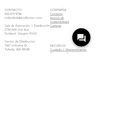
CONTACTO
COMPAÑÍA
503.419.9786
Contacto
orderdesk@zcollection.com
Acerca de
Sostenibilidad
Sala de Exposición + Distribución
Carreras
2750 NW 31st Ave
Portland, Oregón 97210
Centro de Distribucion
1067 Industria Dr.
RECURSOS
Tukwila, WA 98188
Cuidado + Mantenimiento
Términos + Condiciones
Inicio de Sesión del
Distribuidor
Localizar un Distribuidor
Unirse