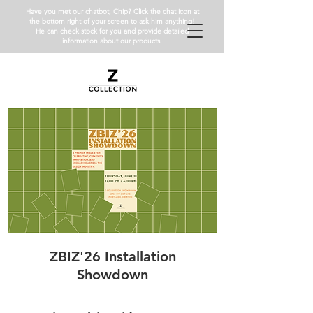
Have you met our chatbot, Chip? Click the chat icon at
the bottom right of your screen to ask him anything!
He can check stock for you and provide detailed
information about our products.
ZBIZ'26 Installation
Showdown