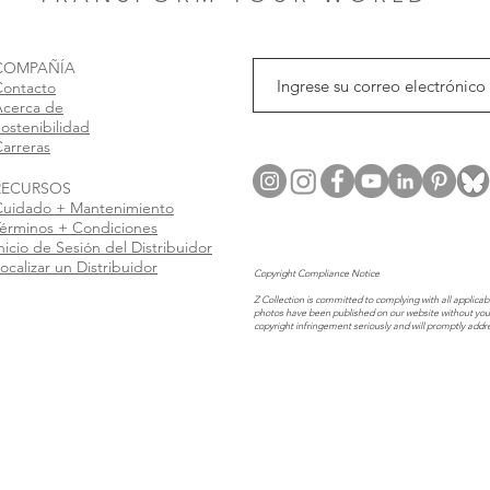
COMPAÑÍA
Contacto
Acerca de
ostenibilidad
arreras
RECURSOS
Cuidado + Mantenimiento
érminos + Condiciones
nicio de Sesión del Distribuidor
ocalizar un Distribuidor
Copyright Compliance Notice
Z Collection is committed to complying with all applicabl
photos have been published on our website without you
copyright infringement seriously and will promptly addr