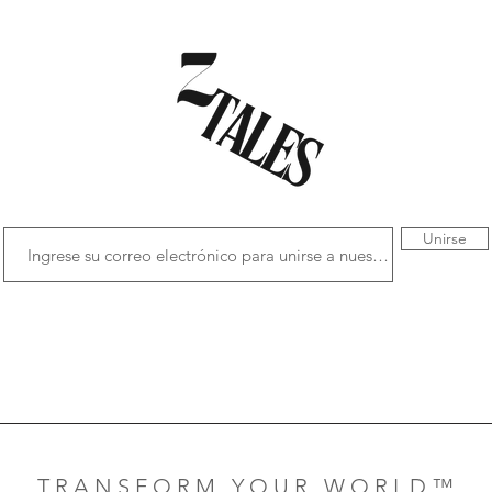
Unirse
T R A N S F O R M Y O U R W O R L D ™