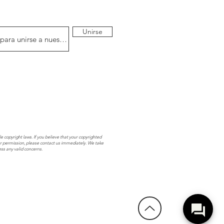
Unirse
e copyright laws. If you believe that your copyrighted
r permission, please contact us immediately. We take
ess any valid concerns.