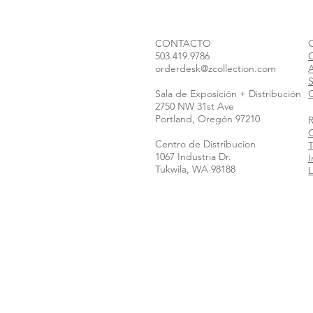
CONTACTO
503.419.9786
orderdesk@zcollection.com
S
Sala de Exposición + Distribución
C
2750 NW 31st Ave
Portland, Oregón 97210
Centro de Distribucion
T
1067 Industria Dr.
I
Tukwila, WA 98188
L