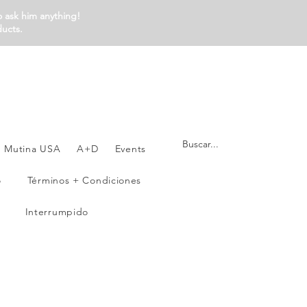
o ask him anything!
ducts.
Mutina USA
A+D
Events
o
Términos + Condiciones
Interrumpido