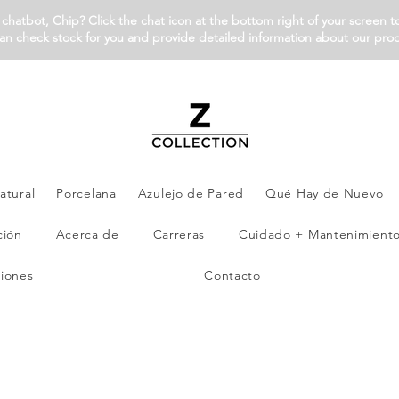
chatbot, Chip? Click the chat icon at the bottom right of your screen t
an check stock for you and provide detailed information about our pro
atural
Porcelana
Azulejo de Pared
Qué Hay de Nuevo
ción
Acerca de
Carreras
Cuidado + Mantenimient
iones
Contacto