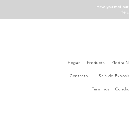
Have you met our 
He c
Hogar
Products
Piedra N
Contacto
Sala de Exposi
Términos + Condic